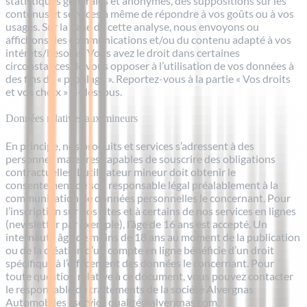
statistiques générales et anonymes, des suppositions sur les
contenus et services à même de répondre à vos goûts ou à vos
usages. Sur la base de cette analyse, nous envoyons ou
affichons des communications et/ou du contenu adapté à vos
intérêts/besoins. Vous avez le droit dans certaines
circonstances de vous opposer à l’utilisation de vos données à
des fins de « profilage ». Reportez-vous à la partie « Vos droits
et vos choix » ci-dessous.
Données relatives aux mineurs
En principe, nos produits et services s’adressent à des
personnes majeures capables de souscrire des obligations
contractuelles. L’utilisateur mineur doit obtenir le
consentement de son responsable légal préalablement à la
communication de données personnelles le concernant. Pour
l’inscription sur nos sites et à certains de nos services en lignes
(newsletter par exemple), l’âge de 16 ans est accepté. Un
internaute âgé de moins de 18 ans au moment de la publication
ou de la création d’un compte en ligne bénéficie d’un droit
spécifique à l’effacement des données le concernant. Pour
toute question relative à ce document, vous pouvez contacter
le responsable de traitements de la société Alvergnas
Automobiles : service qualité@alvergnas.com.