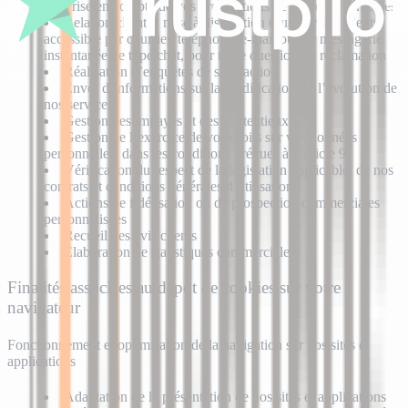
Prise en compte de vos propositions de vente de véhicules
Relation clients : mise à disposition d’un service clients
accessible par courrier, téléphone, e-mail ou par messagerie
instantanée de type chat, pour toute question ou réclamation
Réalisation d’enquêtes de satisfaction
Envoi d’informations sur la modification ou l’évolution de
nos services
Gestion des impayés et des contentieux
Gestion de l’exercice de vos droits sur vos données
personnelles, dans les conditions prévues à l’article 9
Vérification du respect de la législation applicable, de nos
contrats et conditions générales d’utilisation.
Actions de fidélisation ou de prospection commerciales
personnalisées
Recueil des avis clients
Élaboration de statistiques commerciales.
Finalités associées au dépôt de cookies sur votre
navigateur
Fonctionnement et optimisation de la navigation sur nos sites et
applications
Adaptation de la présentation de nos sites et applications