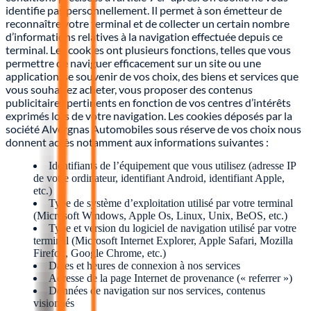
identifie pas personnellement. Il permet à son émetteur de
reconnaître votre terminal et de collecter un certain nombre
d’informations relatives à la navigation effectuée depuis ce
terminal. Les cookies ont plusieurs fonctions, telles que vous
permettre de naviguer efficacement sur un site ou une
application, se souvenir de vos choix, des biens et services que
vous souhaitez acheter, vous proposer des contenus
publicitaires pertinents en fonction de vos centres d’intérêts
exprimés lors de votre navigation. Les cookies déposés par la
société Alvergnas Automobiles sous réserve de vos choix nous
donnent accès notamment aux informations suivantes :
Identifiants de l’équipement que vous utilisez (adresse IP
de votre ordinateur, identifiant Android, identifiant Apple,
etc.)
Type de système d’exploitation utilisé par votre terminal
(Microsoft Windows, Apple Os, Linux, Unix, BeOS, etc.)
Type et version du logiciel de navigation utilisé par votre
terminal (Microsoft Internet Explorer, Apple Safari, Mozilla
Firefox, Google Chrome, etc.)
Dates et heures de connexion à nos services
Adresse de la page Internet de provenance (« referrer »)
Données de navigation sur nos services, contenus
visionnés