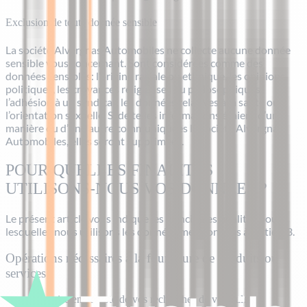
Exclusion de toute donnée sensible
La société Alvergnas Automobiles ne collecte aucune donnée
sensible vous concernant. Sont considérées comme des
données sensibles: l’origine raciale ou ethnique, les opinions
politiques, les croyances religieuses ou philosophiques,
l’adhésion à un syndicat, les données relatives à la santé ou
l’orientation sexuelle. Si de telles informations étaient d’une
manière ou d’une autre communiquées la société Alvergnas
Automobiles, elles seront supprimées.
POUR QUELLES FINALITÉS
UTILISONS-NOUS VOS DONNÉES ?
Le présent article vous indique les principales finalités pour
lesquelles nous utilisons les données mentionnées à l’article 3.
Opérations nécessaires à la fourniture de produits ou
services
Prise en compte de vos recherches de véhicules