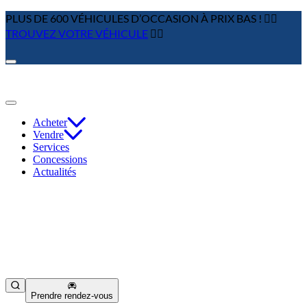
PLUS DE 600 VÉHICULES D’OCCASION À PRIX BAS ! 👉🏼
TROUVEZ VOTRE VÉHICULE
👈🏻
Acheter
Vendre
Services
Concessions
Actualités
Prendre rendez-vous