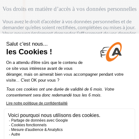
Vos droits en matière d’accès à vos données personnelles
Vous avez le droit d’accéder à vos données personnelles et de
demander qu’elles soient rectifiées, complétées ou mises à jour.
Vous pouvez également demander l’effacement de vos données
ou vous opposer à leur traitement, à condition de justifier d’un
motif légitime. Vous pouvez demander à exercer votre droit à la
portabilité de vos données, c’est-à-dire le droit de recevoir les
données personnelles que vous nous avez fournies dans un
format structuré, couramment utilisé et le droit de transmettre
ces données à un autre responsable de traitements. Vous
pouvez enfin formuler des directives relatives à la conservation,
à l’effacement et à la communication de vos données à
caractère personnel après votre décès. Vous pouvez exercer
vos droits auprès de la déléguée à la protection des données
personnelles de la société Alvergnas Automobiles à l’adresse
suivante : 23 rue du Chemin Vert 78240 Chambourcy ou par
mail :
servicequalité@alvergnas.com
Avant de répondre à votre
demande, nous sommes susceptibles de vérifier votre identité
et/ou vous demander de nous fournir davantage
d’informations pour répondre à votre demande. Nous nous
efforcerons de donner suite à votre demande dans un délai