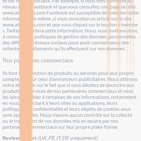
et ces réseaux sociaux. Par exemple, si vous êtes connecté au
réseau social Facebook et que vous consultez une page du site
www.alvergnas.com Facebook est susceptible de collecter cette
information. De même, si vous consultez un article sur le site
www.alvergnas.com et que vous cliquez sur le bouton « tweeter
», Twitter collectera cette information. Nous vous invitons donc
à consulter les politiques de gestion des données personnelles
des différents réseaux sociaux pour avoir connaissance des
collectes et traitements qu’ils effectuent sur vos données.
Nos partenaires commerciaux
Ils font la promotion de produits ou services pour leur propre
compte ou pour celui d’annonceurs publicitaires. Nous attirons
votre attention sur le fait que si vous décidez de souscrire aux
produits ou services de nos partenaires commerciaux et vous
les laissez accéder à certaines de vos informations, notamment
en vous connectant à leurs sites ou applications, leurs
politiques de confidentialité et leurs dépôts de cookies vous
sont opposables. Nous n’avons aucun contrôle sur la collecte
ou le traitement de vos données mis en œuvre par nos
partenaires commerciaux sur leur propre plate-forme.
Review Collect
(UK, FR, IT, DE uniquement)