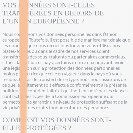
VOS DONNÉES SONT-ELLES
TRANSFÉRÉES EN DEHORS DE
L’UNION EUROPÉENNE ?
Nous conservons vos données personnelles dans l’Union
européenne. Toutefois, il est possible de manière marginale que
les données que nous recueillons lorsque vous utilisez nos
plates-formes ou dans le cadre de nos services soient
transférées à des sous-traitants ou partenaires commerciaux
situés dans d’autres pays, certains d’entre eux pouvant avoir
une législation sur la protection des données personnelles
moins protectrice que celle en vigueur dans le pays où vous
résidez. En cas de transfert de ce type, nous nous assurons de
ce que le traitement soit effectué conformément à la présente
politique de confidentialité et qu’il soit encadré par les clauses
contractuelles types de la Commission européenne qui
permettent de garantir un niveau de protection suffisant de la
vie privée et des droits fondamentaux des personnes.
COMMENT VOS DONNÉES SONT-
ELLES PROTÉGÉES ?