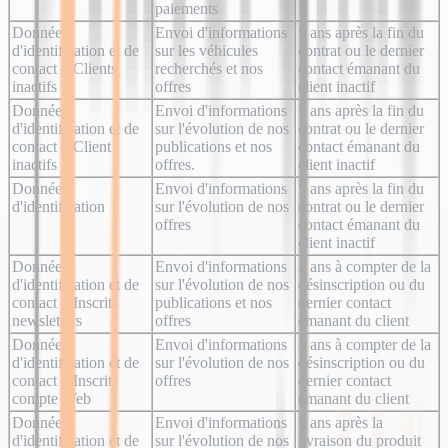
paiements
Données
Envoi d'informations
5 ans après la fin du
d'identification et de
sur les véhicules
contrat ou le dernier
contact – Clients
recherchés et nos
contact émanant du
inactifs
offres
client inactif
Données
Envoi d'informations
5 ans après la fin du
d'identification et de
sur l'évolution de nos
contrat ou le dernier
contact – Client
publications et nos
contact émanant du
inactifs
offres.
client inactif
Données
Envoi d'informations
5 ans après la fin du
d'identification
sur l'évolution de nos
contrat ou le dernier
offres
contact émanant du
client inactif
Données
Envoi d'informations
3 ans à compter de la
d'identification et de
sur l'évolution de nos
désinscription ou du
contact – Inscrits
publications et nos
dernier contact
newsletters
offres
émanant du client
Données
Envoi d'informations
3 ans à compter de la
d'identification et de
sur l'évolution de nos
désinscription ou du
contact – Inscrits
offres
dernier contact
compte Web
émanant du client
Données
Envoi d'informations
5 ans après la
d'identification et de
sur l'évolution de nos
livraison du produit