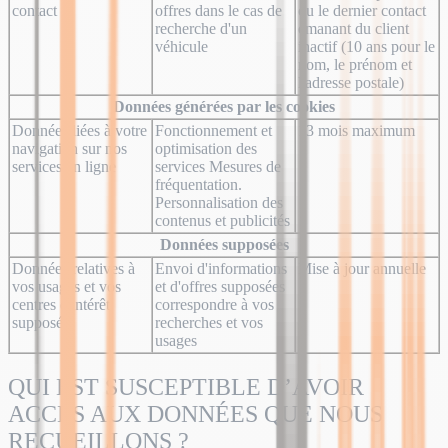
contact
offres dans le cas de
ou le dernier contact
recherche d'un
émanant du client
véhicule
inactif (10 ans pour le
nom, le prénom et
l'adresse postale)
Données générées par les cookies
Données liées à votre
Fonctionnement et
13 mois maximum
navigation sur nos
optimisation des
services en ligne
services Mesures de
fréquentation.
Personnalisation des
contenus et publicités
Données supposées
Données relatives à
Envoi d'informations
Mise à jour annuelle
vos usages et vos
et d'offres supposées
centres d'intérêt
correspondre à vos
supposés
recherches et vos
usages
QUI EST SUSCEPTIBLE D’AVOIR
ACCÈS AUX DONNÉES QUE NOUS
RECUEILLONS ?