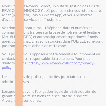
Nous utilisons Review Collect, un outil de gestion des avis de
REVCOL TECHNOLOGY LLC, pour collecter vos retours après
achat (par e-mail, SMS ou WhatsApp) et vous permettre
d'évaluer nos services sur Trustpilot.
Vos données (nom, e-mail, téléphone, date et numéro de
commande) sont traitées sur la base de notre intérêt légitime
(Art. 6(1)(f) RGPD) et automatiquement supprimées 2 mois
après votre achat. Elles sont stockées dans l'UE/EEE et ne sont
pas transférées en dehors de cette zone.
Vous pouvez vous opposer à ce traitement à tout moment en
contactant notre responsable du traitement. Pour plus
d'informations :
https://www.review-collect.com/privacy-
policy
Les autorités de police, autorités judiciaires ou
administratives
Lorsque nous avons l’obligation légale de le faire ou afin de
garantir les droits, les biens et la sécurité de la société
Alvergnas Automobiles.