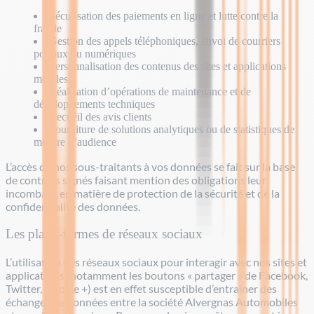
Sécurisation des paiements en ligne et lutte contre la
fraude
Gestion des appels téléphoniques, envoi de courriers
postaux ou numériques
Personnalisation des contenus des sites et applications
mobiles
Réalisation d’opérations de maintenance et de
développements techniques
Recueil des avis clients
Fourniture de solutions analytiques ou de statistiques de
mesure d’audience
L’accès de nos sous-traitants à vos données se fait sur la base
de contrats signés faisant mention des obligations leur
incombant en matière de protection de la sécurité et de la
confidentialité des données.
Les plates-formes de réseaux sociaux
L’utilisation des réseaux sociaux pour interagir avec nos sites et
applications (notamment les boutons « partager » de Facebook,
Twitter, Google +) est en effet susceptible d’entraîner des
échanges de données entre la société Alvergnas Automobiles