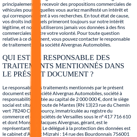
principalement, de recevoir des propositions commerciales de
véhicules pour lesquelles vous auriez manifesté un intérêt et
qui correspondraient à vos recherches. En tout état de cause,
vos droits individuels primeront toujours sur notre intérêt
légitime, et nous n’utiliserons jamais vos données à des fins
commerciales contre votre volonté. Pour toute question
relative à ce document, vous pouvez contacter le responsable
de traitements de la société Alvergnas Automobiles.
QUI EST LE RESPONSABLE DES
TRAITEMENTS MENTIONNÉS DANS
LE PRÉSENT DOCUMENT ?
Le responsable des traitements mentionnés par le présent
document est la société Alvergnas Automobiles, société à
responsabilité limitée au capital de 2 000 000 €, dont le siège
social est situé 35 route de Mantes (RN 13)23 rue du Chemin
vert 78240 Chambourcy, immatriculée au registre du
commerce et des sociétés de Versailles sous le n° 417 716 610
et dont Monsieur Jacques Alvergnas, gérant, est le
représentant légal. Le délégué à la protection des données est
le cabinet d'Avocat Mizrahi : 14 rue des Bourdonnais 756001