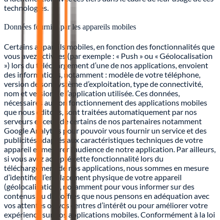
technologies.
Données fournies par les appareils mobiles
Certains appareils mobiles, en fonction des fonctionnalités que
vous avez activées (par exemple : « Push » ou « Géolocalisation
») lors du téléchargement d’une de nos applications, envoient
des informations, notamment : modèle de votre téléphone,
version de son système d’exploitation, type de connectivité,
nom et version de l’application utilisée. Ces données,
nécessaires au bon fonctionnement des applications mobiles
que nous éditons, sont traitées automatiquement par nos
serveurs et ceux de certains de nos partenaires notamment
Google Analytics pour pouvoir vous fournir un service et des
publicités adaptés aux caractéristiques techniques de votre
appareil et mesurer l’audience de notre application. Par ailleurs,
si vous avez accepté cette fonctionnalité lors du
téléchargement de nos applications, nous sommes en mesure
d’identifier l’emplacement physique de votre appareil
(géolocalisation), notamment pour vous informer sur des
contenus ou des offres que nous pensons en adéquation avec
vos attentes ou vos centres d’intérêt ou pour améliorer votre
expérience sur nos applications mobiles. Conformément à la loi