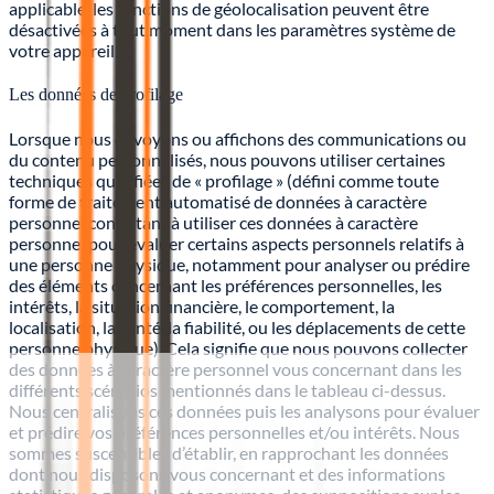
applicable, les fonctions de géolocalisation peuvent être
désactivées à tout moment dans les paramètres système de
votre appareil.
Les données de profilage
Lorsque nous envoyons ou affichons des communications ou
du contenu personnalisés, nous pouvons utiliser certaines
techniques qualifiées de « profilage » (défini comme toute
forme de traitement automatisé de données à caractère
personnel consistant à utiliser ces données à caractère
personnel pour évaluer certains aspects personnels relatifs à
une personne physique, notamment pour analyser ou prédire
des éléments concernant les préférences personnelles, les
intérêts, la situation financière, le comportement, la
localisation, la santé, la fiabilité, ou les déplacements de cette
personne physique). Cela signifie que nous pouvons collecter
des données à caractère personnel vous concernant dans les
différents scénarios mentionnés dans le tableau ci-dessus.
Nous centralisons ces données puis les analysons pour évaluer
et prédire vos préférences personnelles et/ou intérêts. Nous
sommes susceptibles d’établir, en rapprochant les données
dont nous disposons vous concernant et des informations