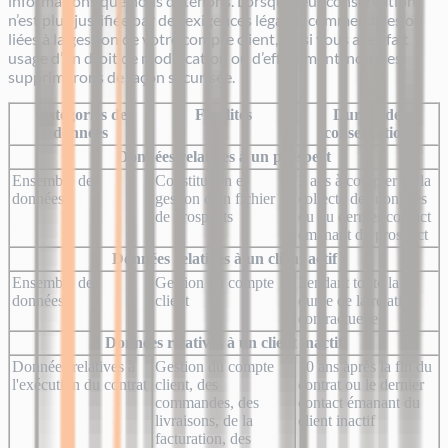
informations que nous détenons. Lorsque leur conservation
n’est plus justifiée par des exigences légales, commerciales ou
liées à la gestion de votre compte client, ou si vous avez fait
usage d’un droit de modification ou d’effacement, nous les
supprimerons de façon sécurisée.
Catégories de
Finalités
Durées de
données
conservation
Données relatives à un prospect
Ensemble des
Constitution et
3 ans à compter de la
données
gestion d'un fichier
collecte des données
de prospects
ou du dernier contact
émanant du prospect
Données relatives à un client actif
Ensemble des
Gestion du compte
Pendant toute la
données
client
durée de la relation
contractuelle
Données relatives à un client inactif
Données relatives à
Gestion du compte
10 ans après la fin du
l'exécution du contrat
client, des
contrat ou le dernier
commandes, des
contact émanant du
livraisons, de la
client inactif
facturation, des