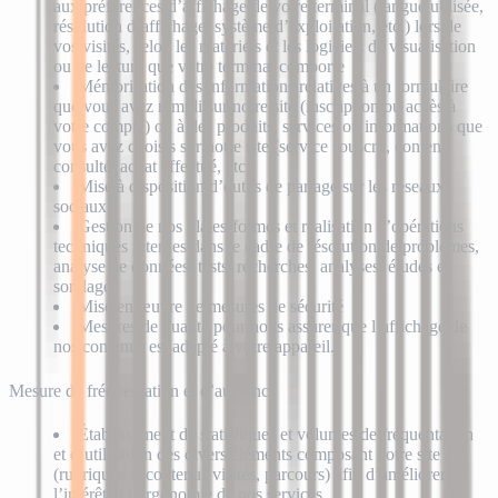
aux préférences d’affichage de votre terminal (langue utilisée,
résolution d’affichage, système d’exploitation, etc.) lors de
vos visites, selon les matériels et les logiciels de visualisation
ou de lecture que votre terminal comporte
Mémorisation des informations relatives à un formulaire
que vous avez rempli sur notre site (inscription ou accès à
votre compte) ou à des produits, services ou informations que
vous avez choisis sur notre site (service souscrit, contenu
consulté, achat effectué, etc.)
Mise à disposition d’outils de partage sur les réseaux
sociaux
Gestion de nos plates-formes et réalisation d’opérations
techniques internes dans le cadre de résolution de problèmes,
analyse de données, tests, recherches, analyses, études et
sondages
Mise en œuvre de mesures de sécurité
Mesures de qualité pour nous assurer que l’affichage de
nos contenus est adapté à votre appareil.
Mesure de fréquentation et d’audience
Établissement de statistiques et volumes de fréquentation
et d’utilisation des divers éléments composant notre site
(rubriques et contenus visités, parcours) afin d’améliorer
l’intérêt et l’ergonomie de nos services