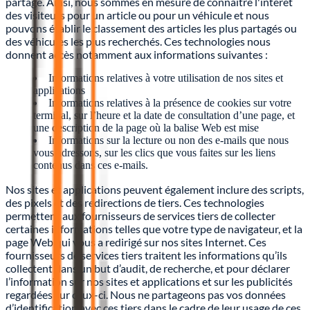
partage. Ainsi, nous sommes en mesure de connaître l'intérêt
des visiteurs pour un article ou pour un véhicule et nous
pouvons établir le classement des articles les plus partagés ou
des véhicules les plus recherchés. Ces technologies nous
donnent accès notamment aux informations suivantes :
Informations relatives à votre utilisation de nos sites et
applications
Informations relatives à la présence de cookies sur votre
terminal, sur l’heure et la date de consultation d’une page, et
une description de la page où la balise Web est mise
Informations sur la lecture ou non des e-mails que nous
vous adressons, sur les clics que vous faites sur les liens
contenus dans ces e-mails.
Nos sites et applications peuvent également inclure des scripts,
des pixels et des redirections de tiers. Ces technologies
permettent aux fournisseurs de services tiers de collecter
certaines informations telles que votre type de navigateur, et la
page Web qui vous a redirigé sur nos sites Internet. Ces
fournisseurs de services tiers traitent les informations qu’ils
collectent dans un but d’audit, de recherche, et pour déclarer
l’information sur nos sites et applications et sur les publicités
regardées sur ceux-ci. Nous ne partageons pas vos données
d’identification avec ces tiers dans le cadre de leur usage de ces