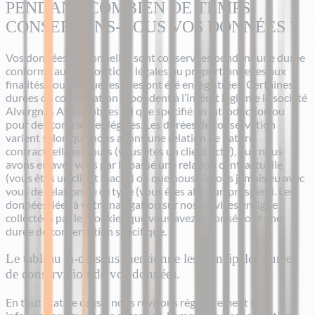
PENDANT COMBIEN DE TEMPS
CONSERVONS-NOUS VOS DONNÉES ?
Vos données personnelles sont conservées pendant une durée
conforme aux dispositions légales ou proportionnelles aux
finalités pour lesquelles elles ont été enregistrées. Certaines
durées de conservation répondent à l’intérêt légitime la société
Alvergnas Automobiles tel que spécifié en introduction ou
pour des contraintes légales. Les durées de conservation
varient selon que nous avons une relation de nature
contractuelle en cours (vous êtes un client actif), que nous
avons eu avec vous par le passé une relation contractuelle
(vous êtes un client inactif) ou que nous n’avons jamais eu avec
vous de relation de ce type (vous êtes alors un prospect). Les
données liées à votre navigation sur nos services en ligne
collectées par les cookies que vous avez autorisés ont une
durée de conservation spécifique.
Le tableau ci-dessous mentionne les principales durées
de conservation de vos données.
En tout état de cause, nous révisons régulièrement les