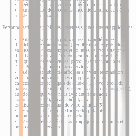
Détermination de centres d’intérêt et des comportements
Amélioration de la connaissance clients/utilisateurs à des
fins de personnalisation.
Personnalisation des publicités présentes sur nos sites et applications
Adapter les espaces publicitaires aux préférences
d’affichage de votre terminal (identification des publicités,
établissement de statistiques et volumes de fréquentation et
d’utilisation des divers éléments composant notre site :
rubriques et contenus visités, parcours) afin d’améliorer
l’intérêt et l’ergonomie de nos services
Adapter les publicités affichées sur votre terminal lors de
votre navigation sur nos sites et applications aux
caractéristiques techniques de celui-ci (1), à vos choix de
navigation antérieurs (2), à vos centres d’intérêt et usages (3),
aux données que vous nous avez antérieurement
communiquées (4), le cas échéant, aux données de
localisation géographique de votre terminal (5)
Vous reconnaître pour afficher des publicités
personnalisées sur les réseaux sociaux
Mesurer l’efficacité de nos campagnes publicitaires et
propositions de services.