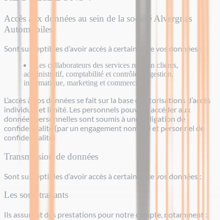
Accès aux données au sein de la société Alvergnas
Automobiles
Sont susceptibles d’avoir accès à certaines de vos données :
Les collaborateurs des services relation clients,
administratif, comptabilité et contrôle de gestion,
informatique, marketing et commercial.
L’accès à vos données se fait sur la base d’autorisations d’accès
individuel et limité. Les personnels pouvant accéder aux
données personnelles sont soumis à une obligation de
confidentialité (par un engagement nominal et personnel de
confidentialité)
Transmission de données
Sont susceptibles d’avoir accès à certaines de vos données :
Les sous-traitants
Ils assurent des prestations pour notre compte, notamment :