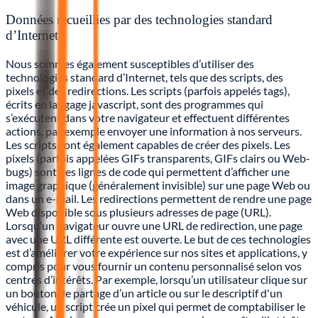
Données recueillies par des technologies standard
d’Internet
Nous sommes également susceptibles d’utiliser des
technologies standard d’Internet, tels que des scripts, des
pixels et des redirections. Les scripts (parfois appelés tags),
écrits en langage javascript, sont des programmes qui
s’exécutent dans votre navigateur et effectuent différentes
actions, par exemple envoyer une information à nos serveurs.
Les scripts sont également capables de créer des pixels. Les
pixels (parfois appelées GIFs transparents, GIFs clairs ou Web-
bugs) sont des lignes de code qui permettent d’afficher une
image graphique (généralement invisible) sur une page Web ou
dans un e-mail. Les redirections permettent de rendre une page
Web disponible sous plusieurs adresses de page (URL).
Lorsqu’un navigateur ouvre une URL de redirection, une page
avec une URL différente est ouverte. Le but de ces technologies
est d’améliorer votre expérience sur nos sites et applications, y
compris pour vous fournir un contenu personnalisé selon vos
centres d’intérêts. Par exemple, lorsqu’un utilisateur clique sur
un bouton de partage d’un article ou sur le descriptif d'un
véhicule, un script crée un pixel qui permet de comptabiliser le