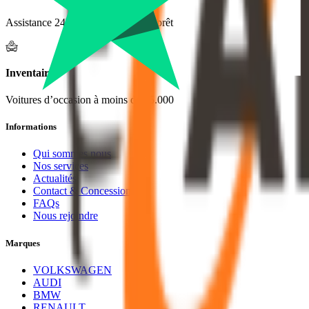
Assistance 24h/24h & véhicule de prêt
Inventaire
Voitures d’occasion à moins de 15.000
Informations
Qui sommes nous
Nos services
Actualités
Contact & Concessions
FAQs
Nous rejoindre
Marques
VOLKSWAGEN
AUDI
BMW
RENAULT