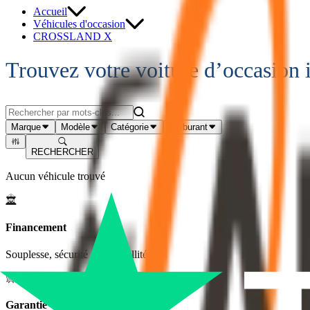
Accueil
Véhicules d'occasion
CROSSLAND X
Trouvez votre voiture d’occasion 
Marque
Modèle
Catégorie
Carburant
RECHERCHER
Aucun véhicule trouvé
Financement
Souplesse, sécurité et tranquillité
Garantie