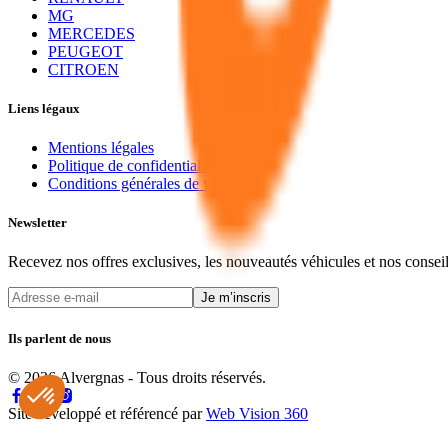
MG
MERCEDES
PEUGEOT
CITROEN
Liens légaux
Mentions légales
Politique de confidentialité
Conditions générales de vente
Newsletter
Recevez nos offres exclusives, les nouveautés véhicules et nos consei
Je m’inscris
Ils parlent de nous
© 2026 Alvergnas - Tous droits réservés.
Site développé et référencé par
Web Vision 360