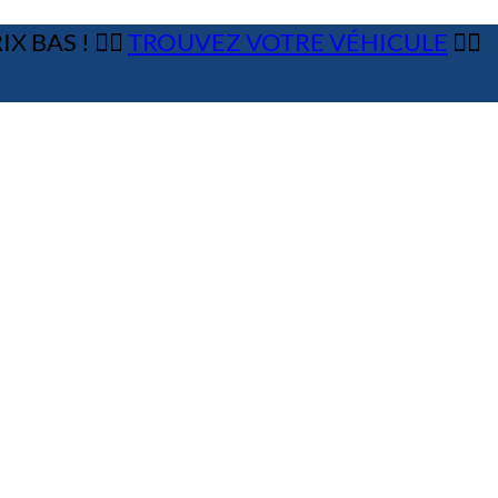
 BAS ! 👉🏼
TROUVEZ VOTRE VÉHICULE
👈🏻