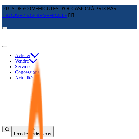
PLUS DE 600 VÉHICULES D’OCCASION À PRIX BAS ! 👉🏼
TROUVEZ VOTRE VÉHICULE
👈🏻
Acheter
Vendre
Services
Concessions
Actualités
Prendre rendez-vous