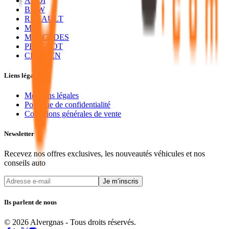
AUDI
BMW
RENAULT
MG
MERCEDES
PEUGEOT
CITROEN
Liens légaux
Mentions légales
Politique de confidentialité
Conditions générales de vente
Newsletter
Recevez nos offres exclusives, les nouveautés véhicules et nos
conseils auto
Je m’inscris
Ils parlent de nous
© 2026 Alvergnas - Tous droits réservés.