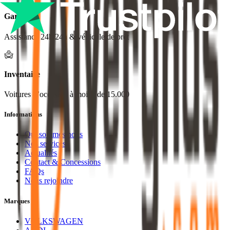
Garantie
Assistance 24h/24h & véhicule de prêt
Inventaire
Voitures d’occasion à moins de 15.000
Informations
Qui sommes nous
Nos services
Actualités
Contact & Concessions
FAQs
Nous rejoindre
Marques
VOLKSWAGEN