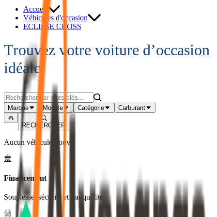
Accueil
Véhicules d'occasion
ECLIPSE CROSS
Trouvez votre voiture d’occasion
idéale
Marque
Modèle
Catégorie
Carburant
RECHERCHER
Aucun véhicule trouvé
Financement
Souplesse, sécurité et tranquillité