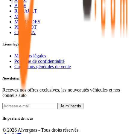
AUDI
BMW
RENAULT
MG
MERCEDES
PEUGEOT
CITROEN
Liens légaux
Mentions légales
Politique de confidentialité
Conditions générales de vente
Newsletter
Recevez nos offres exclusives, les nouveautés véhicules et nos
conseils auto
Je m’inscris
Ils parlent de nous
© 2026 Alvergnas - Tous droits réservés.