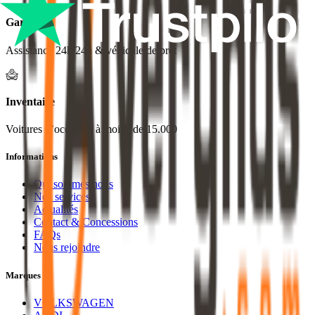
Garantie
Assistance 24h/24h & véhicule de prêt
Inventaire
Voitures d’occasion à moins de 15.000
Informations
Qui sommes nous
Nos services
Actualités
Contact & Concessions
FAQs
Nous rejoindre
Marques
VOLKSWAGEN