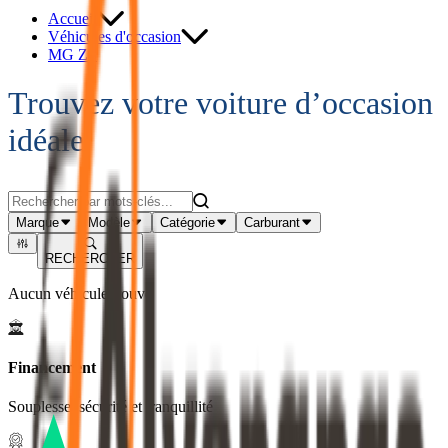
Accueil
Véhicules d'occasion
MG ZS
Trouvez votre voiture d’occasion
idéale
Marque
Modèle
Catégorie
Carburant
RECHERCHER
Aucun véhicule trouvé
Financement
Souplesse, sécurité et tranquillité