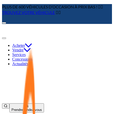
PLUS DE 600 VÉHICULES D’OCCASION À PRIX BAS ! 👉🏼
TROUVEZ VOTRE VÉHICULE
👈🏻
Acheter
Vendre
Services
Concessions
Actualités
Prendre rendez-vous