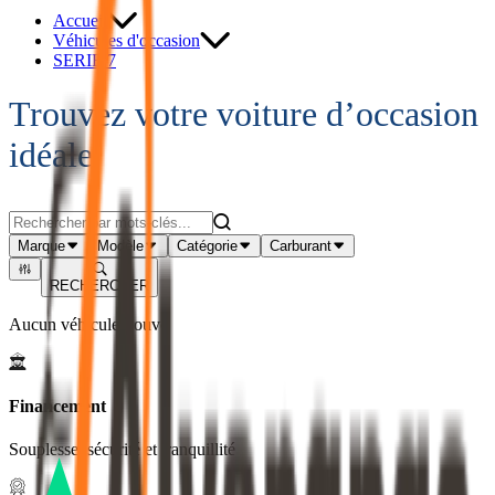
Accueil
Véhicules d'occasion
SERIE 7
Trouvez votre voiture d’occasion
idéale
Marque
Modèle
Catégorie
Carburant
RECHERCHER
Aucun véhicule trouvé
Financement
Souplesse, sécurité et tranquillité