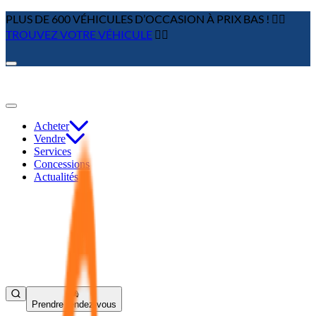
PLUS DE 600 VÉHICULES D’OCCASION À PRIX BAS ! 👉🏼
TROUVEZ VOTRE VÉHICULE
👈🏻
Acheter
Vendre
Services
Concessions
Actualités
Prendre rendez-vous