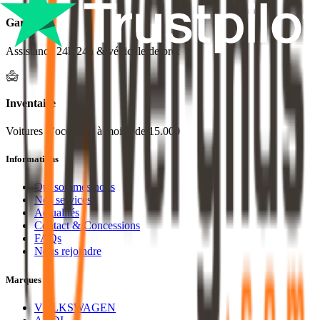
Garantie
Assistance 24h/24h & véhicule de prêt
Inventaire
Voitures d’occasion à moins de 15.000
Informations
Qui sommes nous
Nos services
Actualités
Contact & Concessions
FAQs
Nous rejoindre
Marques
VOLKSWAGEN