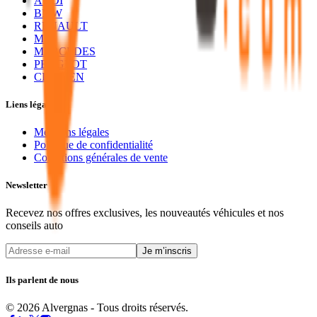
AUDI
BMW
RENAULT
MG
MERCEDES
PEUGEOT
CITROEN
Liens légaux
Mentions légales
Politique de confidentialité
Conditions générales de vente
Newsletter
Recevez nos offres exclusives, les nouveautés véhicules et nos
conseils auto
Je m’inscris
Ils parlent de nous
© 2026 Alvergnas - Tous droits réservés.