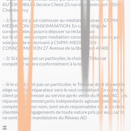
AUTOMOBILES Service Client 23 rue du chemin vert 78240
Chambourcy
– 2/ Le client peut s’adresser au médiateur suivant CNPM-
MEDIATION-CONSOMMATION. En cas de litige, le
consommateur pourra déposer sa réclamation
sur le site : www.cnpm-mediation-consommation.eu ou par
voie postale en écrivant à CNPM-MEDIATION-
CONSOMMATION 27 Avenue de la libération 42400
– 3/ Si le client est un particulier, le choix du Tribunal
compétent se fera conformément à la loi.
– Si le client n’est pas un particulier, le Tribunal dont dépend le
siège social du réparateur sera le seul compétant. En outre, le
client peut s’adresser au service après vente du Réseau AD. Les
réparateurs, commerçants indépendants agissant pour leur
compte et en leur nom, sont seuls responsables vis-à-vis de la
clientèle des engagements de toute nature pris par eux, car ils
ne sont pas les mandataires du Réseau AD