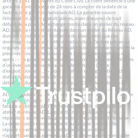
articles 1641 et suivants du Code Civil. Le client bénéficie d’une
garantie contractuelle de 24 mois à compter de la date de la
facture, dite garantie nationale AD. La garantie couvre
l’élimination à titre gratuit (pièces, main d’œuvre) de tout
défaut de la pièce de rechange monté dans un atelier du réseau
AD, ou de la réparation réalisée dans un atelier du Réseau AD,
dument constatés sur l’initiative du client, ainsi que des
dommages causés par cette défectuosité à d’autres pièces ou
organes du véhicule, par la réparation ou le remplacement de la
pièce reconnue défectueuse dans les conditions définies ci-
après : – La garantie ne couvre pas les conséquences indirectes
d’un éventuel défaut de la pièce de rechange (perte
d’exploitation, etc…). – Pour bénéficier de la garantie, le client
doit obligatoirement s’adresser à une enseigne du réseau AD
détenteur du panneau de la marque AD, seules habilitée à
réaliser des interventions à ce titre. Il appartient à l’enseigne
AD de décider s’il y a lieu de réparer ou de remplacer la pièce ou
la réparation jugée défectueuse. – Le client présentera la
facture attestant que l’intervention a été réalisée dans un
atelier du réseau AD. La garantie ne s’applique pas et le
réparateur se trouve dégagé de toute responsabilité lorsque : –
La défectuosité constatée tient au fait que le client a fait
réparer ou entretenir son véhicule dans un atelier
n’appartenant pas au réseau AD. – La défectuosité constatée