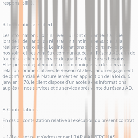
responsabilité.
8. Informatique et liberté :
Les informations nominatives qui sont demandées au client
lors de la demande de réparation sont indispensables à la
réalisation de celle-ci. Les informations sont conservées par
nos soins et peuvent être communiquées au Réseau AD, afin de
fournir au client un service de qualité adapté à ses besoins.
Elles peuvent également être communiquées à des tiers en
relation commercial avec le Réseau AD liés par un engagement
de confidentialité. Naturellement en application de la loi du 6
janvier 1978, le client dispose d’un accès à ces informations
auprès de nos services et du service après vente du réseau AD.
9. Contestations :
En cas de contestation relative à l’exécution du présent contrat
:
– 1/ Le client peut s’adresser par LRAR à ALVERGNAS