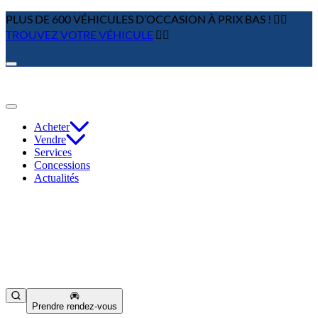
PLUS DE 600 VÉHICULES D’OCCASION À PRIX BAS ! 👉🏼
TROUVEZ VOTRE VÉHICULE
👈🏻
Acheter
Vendre
Services
Concessions
Actualités
Prendre rendez-vous