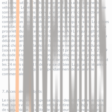
est consécutive à l’endommagement d’un autre organe du
véhicule. – Le véhicule a été utilisé dans des conditions qui ne
sont pas conformes à celles prescrites par le constructeur
(exemple : surcharge, engagement du véhicule dans une
compétition sportive de quelque nature que ce soit). Les pièces
remplacées au titre de la garantie deviennent de plein droit la
propriété du réparateur ou du réseau AD Lorsqu’il agit en
garantie légale de conformité, le consommateur : bénéficie d’u
délai de 2 ans à compter de la délivrance du bien pour agir. Il
peut choisir entre la réparation ou le remplacement du bien
(sous réserve des conditions du coût prévues par l’art. L.211-9
du code de la consommation). Il est dispensé de rapporter la
preuve de l’existence du défaut de conformité du bien pendant
les 24 mois suivant la délivrance du bien. La garantie légale de
conformité s’applique indépendamment de la garantie
commerciale.
7. Accessoires et objets :
Le réparateur n’est responsable que des objets et accessoires
fixés sur le véhicule. Le client doit retirer tout objet personnel
de son véhicule. A ce titre, le réparateur n’assume aucune