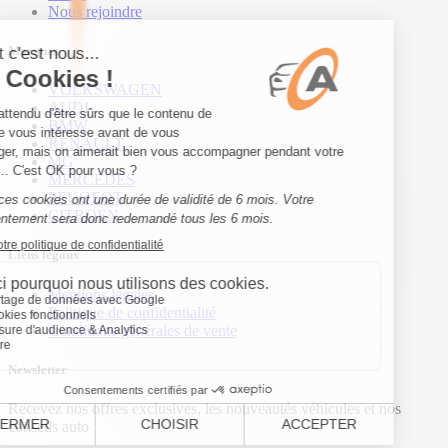
Nous rejoindre
Marques
VOLKSWAGEN
AUDI
BMW
RENAULT
MG
MERCEDES
PEUGEOT
CITROEN
Liens légaux
Mentions légales
Politique de confidentialité
Conditions générales de vente
Newsletter
Recevez nos offres exclusives, les nouveautés véhicules et nos
conseils auto