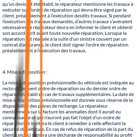
qu’un devis ait été établi, le réparateur mentionne les travaux à
exécuter sur l’ordre de réparation qui devra être signé par le
client, préalablement à l’exécution desdits travaux. Si pendant
l’exécution des travaux demandés, d’autres travaux s’avéraient
nécessaires, le réparateur devra en informer le client et obtenir
son accord écrit avant toute nouvelle réparation. Lorsque la
réparation est réalisée à la suite d’un sinistre couvert par un
contrat d’assurance, le client doit signer l’ordre de réparation
préalablement à l’exécution des travaux.
4. Mise à disposition :
La mise à disposition prévisionnelle du véhicule est indiquée au
recto du présent ordre de réparation ou du dernier ordre de
réparation établi en cas de travaux supplémentaires. La date de
mise à disposition prévisionnelle est donnée sous réserve de la
disponibilité des pièces de rechange. Le réparateur
mentionnera sur la facture les anomalies dont il aurait eu
connaissance et qui n’auront pas fait l’objet d’un ordre de
réparation et invitera le client à remédier à celle affectant la
sécurité du véhicule. En cas de refus de réparation de la part du
client, celui-ci signera une décharge de responsabilité au profit