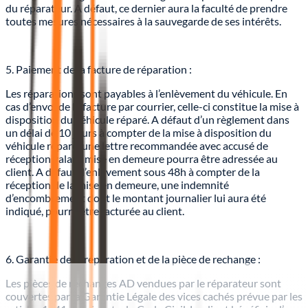
du réparateur. A défaut, ce dernier aura la faculté de prendre
toutes mesures nécessaires à la sauvegarde de ses intérêts.
5. Paiement de la facture de réparation :
Les réparations sont payables à l’enlèvement du véhicule. En
cas d’envoi de la facture par courrier, celle-ci constitue la mise à
disposition du véhicule réparé. A défaut d’un règlement dans
un délai de 10 jours à compter de la mise à disposition du
véhicule réparé, une lettre recommandée avec accusé de
réception valant mise en demeure pourra être adressée au
client. A défaut d’enlèvement sous 48h à compter de la
réception de la mise en demeure, une indemnité
d’encombrement dont le montant journalier lui aura été
indiqué, pourra être facturée au client.
6. Garantie de la réparation et de la pièce de rechange :
Les pièces de rechanges AD vendues par le réparateur sont
couvertes par la Garantie Légale des vices cachés prévue par les