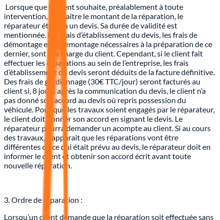
Lorsque que le client souhaite, préalablement à toute
intervention, connaître le montant de la réparation, le
réparateur établira un devis. Sa durée de validité est
mentionnée. Les frais d’établissement du devis, les frais de
démontage et de remontage nécessaires à la préparation de ce
dernier, sont à la charge du client. Cependant, si le client fait
effectuer les réparations au sein de l’entreprise, les frais
d’établissement du devis seront déduits de la facture définitive.
Des frais de gardiennage (30€ TTC/jour) seront facturés au
client si, 8 jours après la communication du devis, le client n’a
pas donné son accord au devis où repris possession du
véhicule. Pour que les travaux soient engagés par le réparateur,
le client doit donner son accord en signant le devis. Le
réparateur pourra demander un acompte au client. Si au cours
des travaux, il apparait que les réparations vont être
différentes de ce qui était prévu au devis, le réparateur doit en
informer le client et obtenir son accord écrit avant toute
nouvelle réparation.
3. Ordre de réparation :
Lorsqu’un client demande que la réparation soit effectuée sans