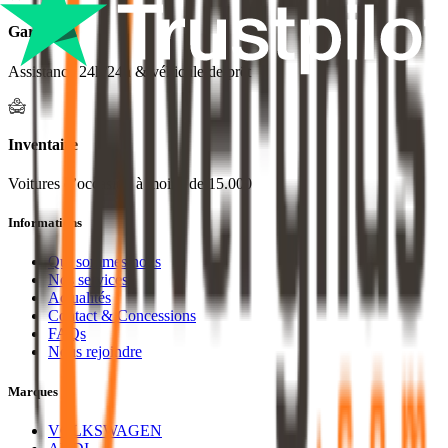
Garantie
Assistance 24h/24h & véhicule de prêt
Inventaire
Voitures d’occasion à moins de 15.000
Informations
Qui sommes nous
Nos services
Actualités
Contact & Concessions
FAQs
Nous rejoindre
Marques
VOLKSWAGEN