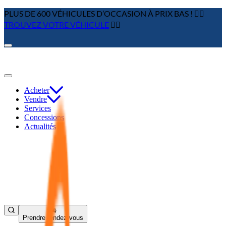
PLUS DE 600 VÉHICULES D’OCCASION À PRIX BAS ! 👉🏼
TROUVEZ VOTRE VÉHICULE
👈🏻
Acheter
Vendre
Services
Concessions
Actualités
Prendre rendez-vous