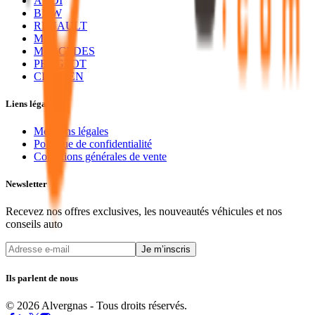
AUDI
BMW
RENAULT
MG
MERCEDES
PEUGEOT
CITROEN
Liens légaux
Mentions légales
Politique de confidentialité
Conditions générales de vente
Newsletter
Recevez nos offres exclusives, les nouveautés véhicules et nos
conseils auto
Je m’inscris
Ils parlent de nous
© 2026 Alvergnas - Tous droits réservés.