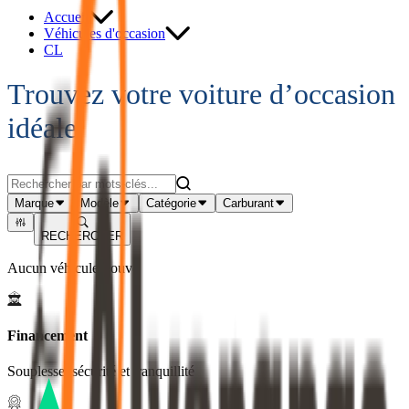
Accueil
Véhicules d'occasion
CL
Trouvez votre voiture d’occasion
idéale
Marque
Modèle
Catégorie
Carburant
RECHERCHER
Aucun véhicule trouvé
Financement
Souplesse, sécurité et tranquillité