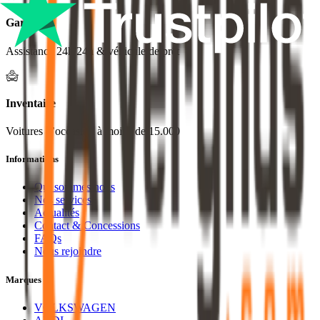
Garantie
Assistance 24h/24h & véhicule de prêt
Inventaire
Voitures d’occasion à moins de 15.000
Informations
Qui sommes nous
Nos services
Actualités
Contact & Concessions
FAQs
Nous rejoindre
Marques
VOLKSWAGEN