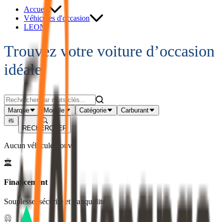
Accueil
Véhicules d'occasion
LEON
Trouvez votre voiture d’occasion
idéale
Marque
Modèle
Catégorie
Carburant
RECHERCHER
Aucun véhicule trouvé
Financement
Souplesse, sécurité et tranquillité