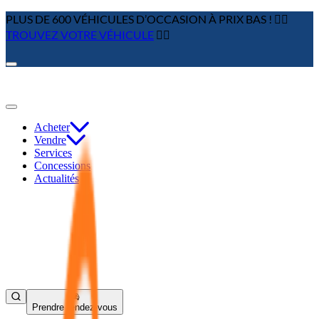
PLUS DE 600 VÉHICULES D’OCCASION À PRIX BAS ! 👉🏼
TROUVEZ VOTRE VÉHICULE
👈🏻
Acheter
Vendre
Services
Concessions
Actualités
Prendre rendez-vous