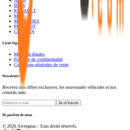
AUDI
BMW
RENAULT
MG
MERCEDES
PEUGEOT
CITROEN
Liens légaux
Mentions légales
Politique de confidentialité
Conditions générales de vente
Newsletter
Recevez nos offres exclusives, les nouveautés véhicules et nos
conseils auto
Je m’inscris
Ils parlent de nous
© 2026 Alvergnas - Tous droits réservés.