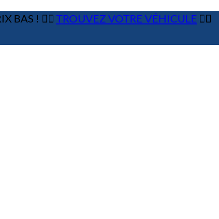
 BAS ! 👉🏼
TROUVEZ VOTRE VÉHICULE
👈🏻