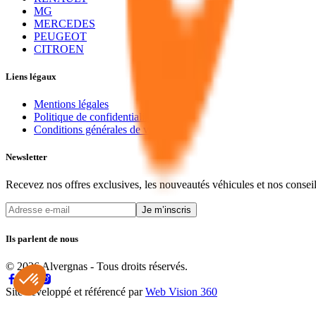
MG
MERCEDES
PEUGEOT
CITROEN
Liens légaux
Mentions légales
Politique de confidentialité
Conditions générales de vente
Newsletter
Recevez nos offres exclusives, les nouveautés véhicules et nos consei
Je m’inscris
Ils parlent de nous
© 2026 Alvergnas - Tous droits réservés.
Site développé et référencé par
Web Vision 360