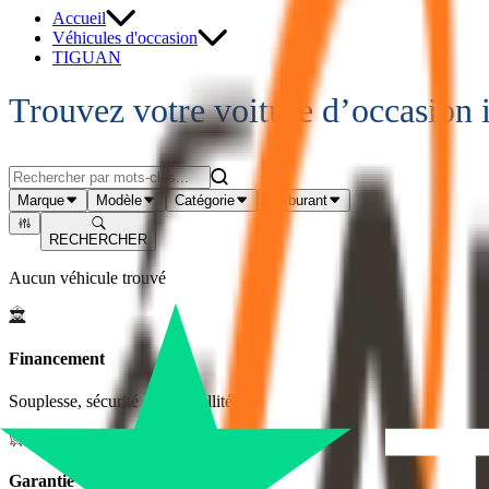
Accueil
Véhicules d'occasion
TIGUAN
Trouvez votre voiture d’occasion 
Marque
Modèle
Catégorie
Carburant
RECHERCHER
Aucun véhicule trouvé
Financement
Souplesse, sécurité et tranquillité
Garantie