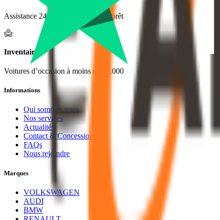
Assistance 24h/24h & véhicule de prêt
Inventaire
Voitures d’occasion à moins de 15.000
Informations
Qui sommes nous
Nos services
Actualités
Contact & Concessions
FAQs
Nous rejoindre
Marques
VOLKSWAGEN
AUDI
BMW
RENAULT