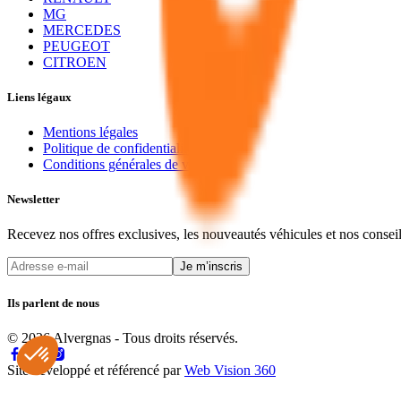
MG
MERCEDES
PEUGEOT
CITROEN
Liens légaux
Mentions légales
Politique de confidentialité
Conditions générales de vente
Newsletter
Recevez nos offres exclusives, les nouveautés véhicules et nos consei
Je m’inscris
Ils parlent de nous
© 2026 Alvergnas - Tous droits réservés.
Site développé et référencé par
Web Vision 360