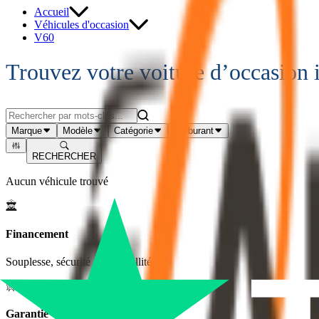
Accueil
Véhicules d'occasion
V60
Trouvez votre voiture d’occasion 
Marque
Modèle
Catégorie
Carburant
RECHERCHER
Aucun véhicule trouvé
Financement
Souplesse, sécurité et tranquillité
Garantie