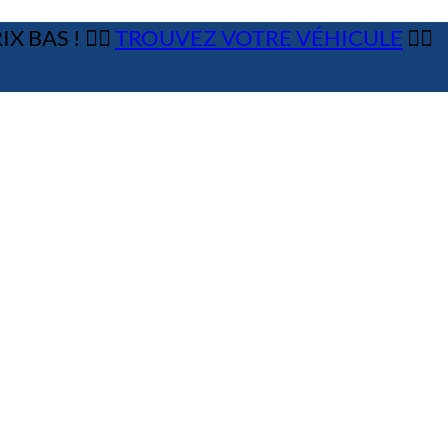
 BAS ! 👉🏼
TROUVEZ VOTRE VÉHICULE
👈🏻